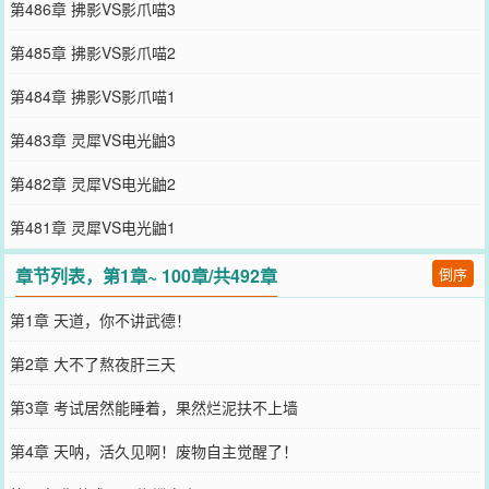
第486章 拂影VS影爪喵3
第485章 拂影VS影爪喵2
第484章 拂影VS影爪喵1
第483章 灵犀VS电光鼬3
第482章 灵犀VS电光鼬2
第481章 灵犀VS电光鼬1
章节列表，第1章~ 100章/共492章
倒序
第1章 天道，你不讲武德！
第2章 大不了熬夜肝三天
第3章 考试居然能睡着，果然烂泥扶不上墙
第4章 天呐，活久见啊！废物自主觉醒了！