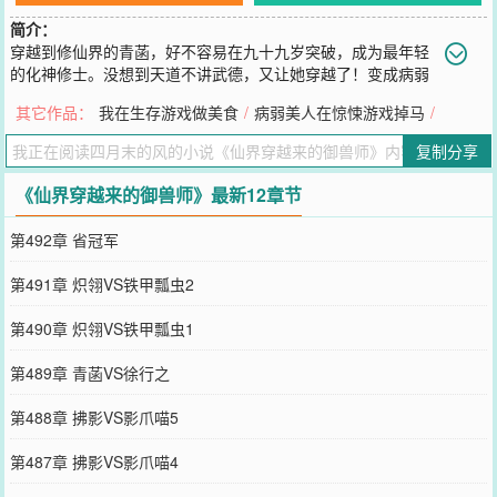
简介：
穿越到修仙界的青菡，好不容易在九十九岁突破，成为最年轻
的化神修士。没想到天道不讲武德，又让她穿越了！变成病弱
废材学渣的青菡发现，她的本命法宝《御兽宝典》还能用，当即表示
其它作品：
我在生存游戏做美食
/
病弱美人在惊悚游戏掉马
/
不慌。不花钱捡来的宠兽天赋不高？无妨！萃取灵液帮它易筋洗髓，
开启兽生新篇章！宠兽进阶耗时长？不怕！大把丹药当糖豆，助它练
复制分享
气筑基……呸，突破进化中高级，扶摇直上九万里！宠兽学习技能花
钱多？没事！宝啊，这是专门为你量身定制的修炼阵法，入阵修炼一
《仙界穿越来的御兽师》最新12章节
天，抵得上外面修炼三个月！妈妈再也不用担心我宠兽的学习！打擂
台需氪金买装备？不慌！炼器晓得不？给宝宝们武装到牙齿！最终，
第492章 省冠军
她的宝们簇拥着她，成为了站在金字塔顶端的神。
您要是觉得《
仙界穿越来的御兽师
》还不错的话请不要忘记向您QQ群
第491章 炽翎VS铁甲瓢虫2
和微博微信里的朋友推荐哦！
第490章 炽翎VS铁甲瓢虫1
第489章 青菡VS徐行之
第488章 拂影VS影爪喵5
第487章 拂影VS影爪喵4