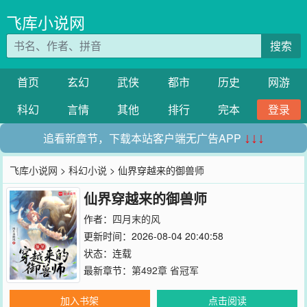
飞库小说网
搜索
首页
玄幻
武侠
都市
历史
网游
科幻
言情
其他
排行
完本
登录
追看新章节，下载本站客户端无广告APP
↓↓↓
飞库小说网
>
科幻小说
> 仙界穿越来的御兽师
仙界穿越来的御兽师
作者：
四月末的风
更新时间：2026-08-04 20:40:58
状态：连载
最新章节：
第492章 省冠军
加入书架
点击阅读