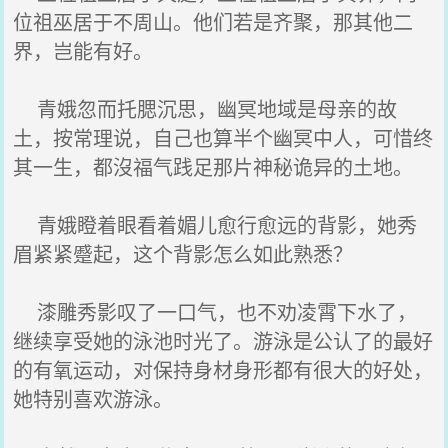
位祖巫居于不周山。他们若是齐聚，那其他二
界，岂能有好。
青娥忽而托腮沉思，幽冥地域是母亲的故
土，按常理说，自己也算半个幽冥中人，可惜终
其一生，都沒福气践足那片神秘诡异的土地。
青娥瞪着眼看着媚儿愈行愈远的背影，她秀
眉紧紧蹙起，这个背影怎么如此熟悉？
漆雕秀影叹了一口气，也不劝凌霄下水了，
继续享受她的泳池时光了。游泳是公认了的最好
的有氧运动，对保持身材身形都有很大的好处，
她特别喜欢游泳。