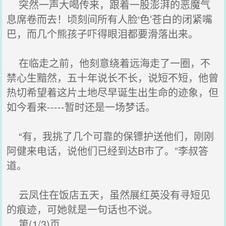
突然一声大喝传来，跟着一股澎湃的恶魔气
息席卷而去！顷刻间所有人脸‘色’苍白的闭紧嘴
巴，而几个熊孩子吓得眼泪都要滑落出来。
在临走之前，他刻意绕着远海走了一圈，不
禁心生黯然，五十年说长不长，说短不短，他曾
热切希望着这片土地尽早诞生出生命的迹象，但
如今看来-----暂时还是一场梦话。
“有，我挑了几个可靠的保镖护送他们，刚刚
阿健来电话，说他们已经到达B市了。”李叔答
道。
云凤住在饭店五天，虽然展红英没有寻短见
的痕迹，可她就是一句话也不说。
第(1/3)页