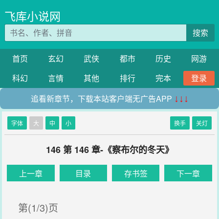
飞库小说网
搜索
首页
玄幻
武侠
都市
历史
网游
科幻
言情
其他
排行
完本
登录
追看新章节，下载本站客户端无广告APP
↓↓↓
字体
大
中
小
换手
关灯
146 第 146 章-《察布尔的冬天》
上一章
目录
存书签
下一章
第(1/3)页