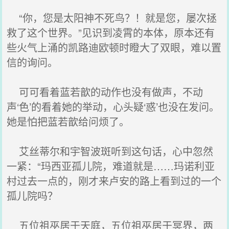
“你，您是太阳神不死鸟？！就是您，屡次拯
救了这个世界。”见识到凌霄的本体，原本还有
些火气上涌的凯路迪欧顿时瞪大了双眼，难以置
信的询问。
可可看着蓝若歆的动作也没有做声，不动
声‘色’的看着她的举动，心头疑‘惑’也没在发问。
她是怕把蓝若歆给问烦了。
艾丝蒂尔和宇智波斑听到这句话，心中忽然
一紧：“玛西亚孤儿院，难道就是……玛诺利亚
村过去一点的，刚才来卢安的路上看到过的一个
孤儿院吗？
五位祖巫居于天庭，五位祖巫居于冥界，两