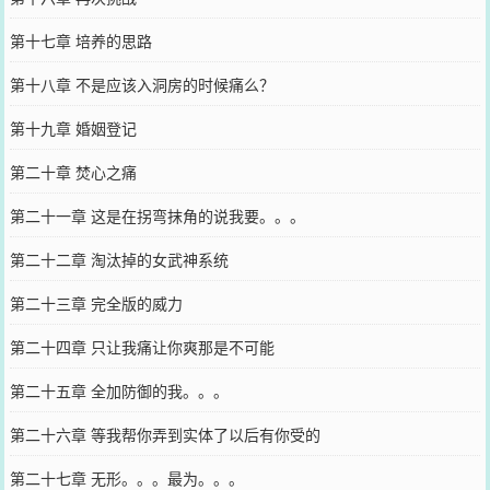
第十七章 培养的思路
第十八章 不是应该入洞房的时候痛么？
第十九章 婚姻登记
第二十章 焚心之痛
第二十一章 这是在拐弯抹角的说我要。。。
第二十二章 淘汰掉的女武神系统
第二十三章 完全版的威力
第二十四章 只让我痛让你爽那是不可能
第二十五章 全加防御的我。。。
第二十六章 等我帮你弄到实体了以后有你受的
第二十七章 无形。。。最为。。。