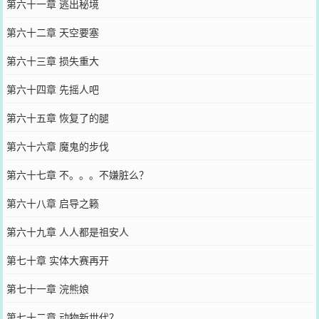
第六十一章 逃出秘境
第六十二章 天空要塞
第六十三章 损失重大
第六十四章 先摇人吧
第六十五章 恢复了的腿
第六十六章 魔鬼的步伐
第六十七章 不。。。不嫌脏么？
第六十八章 启导之籁
第六十九章 人人都是祖安人
第七十章 实体大赛再开
第七十一章 浣熊娘
第七十二章 动物新世代？