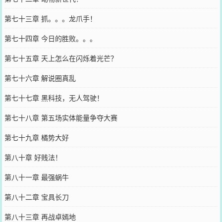
第七十三章 抓。。。龙爪手！
第七十四章 今日的胜败。。。
第七十五章 天上怎么在闪烁着光芒？
第七十六章 解说圈真乱
第七十七章 黑科技，无人驾驶！
第七十八章 第五场实体能量争夺大赛
第七十九章 橘势大好
第八十章 好贱法！
第八十一章 最强蜗牛
第八十二章 宝具长刀
第八十三章 再战卓嫣地