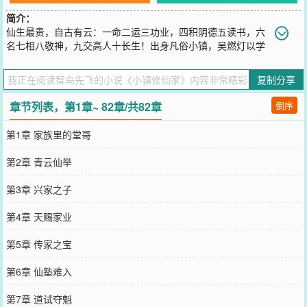
简介：
仙生最贵，自古有云：一命二运三功业，四积阴德五读书，六
名七相八敬神，九交高人十长生！出身凡俗小镇，吴燃灯以学
无止境的命格，修仙天道酬勤。别人困于命格枷锁，他千年暗室，一
灯即明，以读书破命格，以勤学改气运。过目不忘，阅尽道藏典籍、
复制分享
丹器阵符、命理风水，一看就懂，一学就精；触类旁通，推演万法秘
术、补全残缺功法、改良上古丹方，无师亦可自通；别人争机缘、抢
章节列表，第1章~ 82章/共82章
倒序
灵脉，他坐览群书，不靠灵根不靠天，只凭研学悟大道。待到世人惊
觉时，小镇少年，早已以学证道，以业成圣，悄无声息，活成了整个
第1章 家族里的堂哥
修仙界都仰望的无极万法仙君！但不知何时，又流传出另一个版本的
传言。说吴燃灯就是那祸害人间，百无禁忌，神鬼皆惧的无忌玩法闲
第2章 青云仙举
君……
您要是觉得《
小镇修仙家
》还不错的话请不要忘记向您QQ群和微博微
第3章 兴家之子
信里的朋友推荐哦！
第4章 天赐家业
第5章 传家之宝
第6章 仙塾难入
第7章 道试夺魁