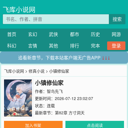
飞库小说网
搜索
首页
玄幻
武侠
都市
历史
网游
科幻
言情
其他
排行
完本
登录
追看新章节，下载本站客户端无广告APP
↓↓↓
飞库小说网
>
修真小说
> 小镇修仙家
小镇修仙家
作者：
智鸟先飞
更新时间：2026-07-12 23:02:07
状态：连载
最新章节：
第82章 方寸洞天
加入书架
点击阅读