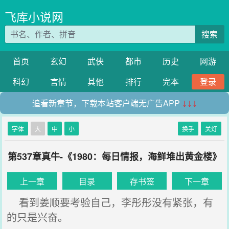
飞库小说网
搜索
首页
玄幻
武侠
都市
历史
网游
科幻
言情
其他
排行
完本
登录
追看新章节，下载本站客户端无广告APP
↓↓↓
字体
大
中
小
换手
关灯
第537章真牛-《1980：每日情报，海鲜堆出黄金楼》
上一章
目录
存书签
下一章
看到姜顺要考验自己，李彤彤没有紧张，有
的只是兴奋。