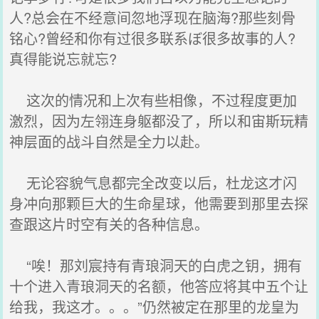
人?总会在不经意间忽地浮现在脑海?那些刻骨
铭心?曾经和你有过很多联系ぼ很多故事的人?
真得能说忘就忘?
这次的情况和上次有些相像，不过程度更加
激烈，因为左翎连身躯都没了，所以和宙斯玩精
神层面的战斗自然是全力以赴。
无论容貌气息都完全改变以后，杜龙这才闪
身冲向那颗巨大的生命星球，他需要到那里去探
查跟这片时空有关的各种信息。
“唉！那刘宸持有青琅洞天的白虎之钥，拥有
十个进入青琅洞天的名额，他答应将其中五个让
给我，我这才。。。”仍然被定在那里的龙皇为