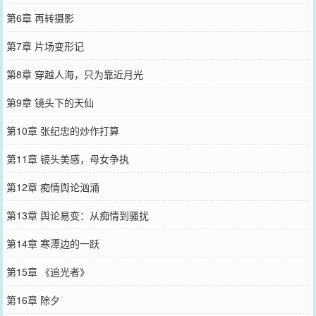
第6章 再转摄影
第7章 片场变形记
第8章 穿越人海，只为靠近月光
第9章 镜头下的天仙
第10章 张纪忠的炒作打算
第11章 镜头美感，母女争执
第12章 痴情舆论汹涌
第13章 舆论易变：从痴情到骚扰
第14章 寒潭边的一跃
第15章 《追光者》
第16章 除夕