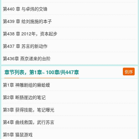
第440 章 与卓炜的交锋
第439 章 给刘施施的本子
第438 章 2012年，资本起步
第437 章 苏言的新动作
第436章 燕京递来的台阶
章节列表，第1章~ 100章/共447章
倒序
第1章 神雕剧组的癞蛤蟆
第2章 断肠崖边的笔记
第3章 获得技能，笔记曝光
第4章 曲线救国，武行苏言
第5章 猫鼠游戏