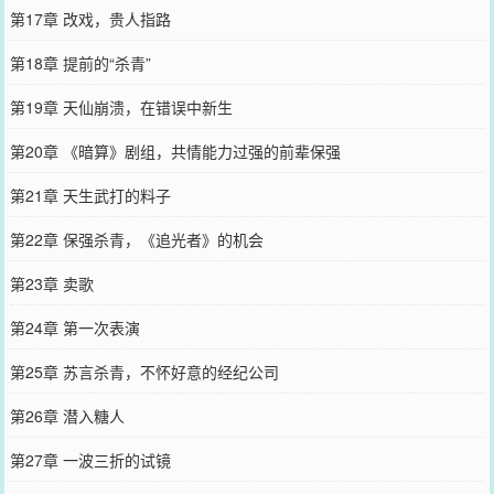
第17章 改戏，贵人指路
第18章 提前的“杀青”
第19章 天仙崩溃，在错误中新生
第20章 《暗算》剧组，共情能力过强的前辈保强
第21章 天生武打的料子
第22章 保强杀青，《追光者》的机会
第23章 卖歌
第24章 第一次表演
第25章 苏言杀青，不怀好意的经纪公司
第26章 潜入糖人
第27章 一波三折的试镜