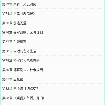
第73章 杀青，又见对赌
第74章 客串《鹿鼎记》
第75章 前途无量
第76章 确定对赌，艺考计划
第77章 引流博客
第78章 闲适的备考生活
第79章 杨蜜的大电影首秀
第80章 博客剧宣，校考成绩
第81章 三校第一
第82章 两个疯狂的赌徒？
第83章 《当我》首播，开门红