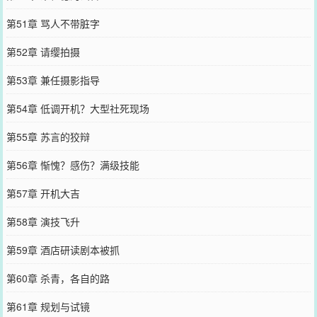
第51章 骂人不带脏字
第52章 请缨拍摄
第53章 兼任摄影指导
第54章 低调开机？大型社死现场
第55章 苏言的狡辩
第56章 惭愧？感伤？满级技能
第57章 开机大吉
第58章 演技飞升
第59章 酒店研读剧本被抓
第60章 杀青，各自的路
第61章 规划与试镜