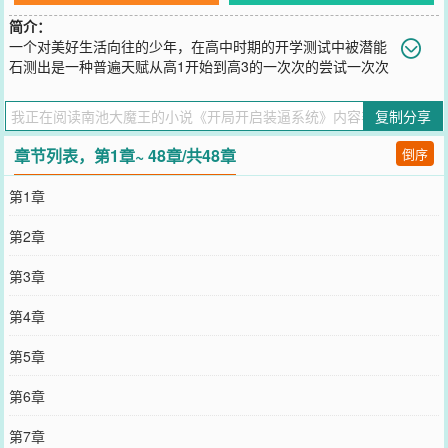
简介：
一个对美好生活向往的少年，在高中时期的开学测试中被潜能
石测出是一种普遍天赋从高1开始到高3的一次次的尝试一次次
的失败最终不得已接受了现实。然而在游泳馆溺水99+1时他的-生就开
始新的转变。新人请多指教
复制分享
您要是觉得《
开局开启装逼系统
》还不错的话请不要忘记向您QQ群和
微博微信里的朋友推荐哦！
章节列表，第1章~ 48章/共48章
倒序
第1章
第2章
第3章
第4章
第5章
第6章
第7章