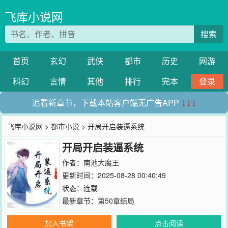
飞库小说网
搜索
首页
玄幻
武侠
都市
历史
网游
科幻
言情
其他
排行
完本
登录
追看新章节，下载本站客户端无广告APP
↓↓↓
飞库小说网
>
都市小说
> 开局开启装逼系统
开局开启装逼系统
作者：
南池大魔王
更新时间：2025-08-28 00:40:49
状态：连载
最新章节：
第50章结局
加入书架
点击阅读