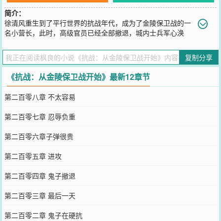
简介：
徐清风重生到了平行世界的抗战年代，成为了金陵保卫战的一
名小营长，此时，高级官员已经全部撤退，城内士兵军心涣
散，彼此不信任，毫无斗志。面对这种情况，徐清风站了出来，他整
合部队，组织军民一同抵抗进城的鬼子，最后更是用自己的方式，避
复制分享
免一系列不该发生的事情，救了金陵的百姓。让徐清风更想不到的
是，半天不到的功夫，他就成了军长。
《抗战：从金陵保卫战开始》最新12章节
您要是觉得《
抗战：从金陵保卫战开始
》还不错的话请不要忘记向您
QQ群和微博微信里的朋友推荐哦！
第二百零八章 不太容易
第二百零七章 忍辱负重
第二百零六章子弹很贵
第二百零五章 进攻
第二百零四章 鬼子撤退
第二百零三章 最后一天
第二百零二章 鬼子在硬抗