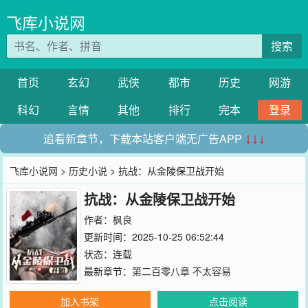
飞库小说网
搜索
首页
玄幻
武侠
都市
历史
网游
科幻
言情
其他
排行
完本
登录
追看新章节，下载本站客户端无广告APP
↓↓↓
飞库小说网
>
历史小说
> 抗战：从金陵保卫战开始
抗战：从金陵保卫战开始
作者：
枫良
更新时间：2025-10-25 06:52:44
状态：连载
最新章节：
第二百零八章 不太容易
加入书架
点击阅读