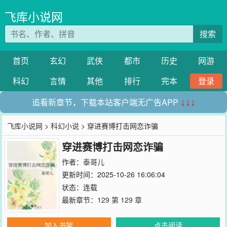
飞库小说网
搜索
首页
玄幻
武侠
都市
历史
网游
科幻
言情
其他
排行
完本
登录
追看新章节，下载本站客户端无广告APP
↓↓↓
飞库小说网
>
科幻小说
> 穿进赛博打击网恋诈骗
穿进赛博打击网恋诈骗
作者：
泰哥儿
更新时间：2025-10-26 16:06:04
状态：连载
最新章节：
129 第 129 章
加入书架
点击阅读