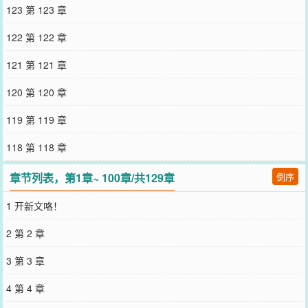
人设不错，我要了。接下来只要把谎言变成真相就可以了～与此同
123 第 123 章
时，逃跑的原主看到账号还在更新，竟然找上门了…这人是谁为什么
顶替我的身份？而且怎么会有人长得和p的一模一样？！！
122 第 122 章
您要是觉得《
穿进赛博打击网恋诈骗
》还不错的话请不要忘记向您QQ
群和微博微信里的朋友推荐哦！
121 第 121 章
120 第 120 章
119 第 119 章
118 第 118 章
章节列表，第1章~ 100章/共129章
倒序
1 开新文咯！
2 第 2 章
3 第 3 章
4 第 4 章