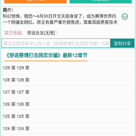
简介：
科幻惊悚，微恐～4月30日开文夭捺身穿了，成为赛博世界的
一个网骗女网红。原主有着严重外貌焦虑，靠着高超黑客技术
将自己p成天然美女，在网络上坐拥1e粉丝。不仅如此，她还在网上
其它作品：
怪谈女友[无限]
/
钓凯子骗钱。通讯录里备胎名单从一到十，排得整整齐齐，备注格式
统一：金额，所在地区，姓氏。夭捺身穿后，还没搞清楚赛博是什
复制分享
么，就面临着“p图骗局败露，全网辱骂，有人雇用高超的黑客查到地
址，10秒钟后杀到这个狗圈般的原主家”夭捺：…我是怨种吗过来收拾
《穿进赛博打击网恋诈骗》最新12章节
烂摊子？就在来者冲进家门的刹那，夭捺二话不说精神力攻击，踩住
其中一人的脑袋。对着已经愣住的男人，夭捺面不改色，张口就骗：
129 第 129 章
赛博网恋反诈部警员，你没有通过网恋安全测试，现对你责令改正，
给予严重警告。”“被骗的钱？充当罚款了。”真·赛博警察·止役：…？等
128 第 128 章
等，你是警员那我是谁？…赛博世界娱乐高度发达，无处不在的网
络，身高直插云霄的3d偶像，占据脑回路的广告词，可从某天开始，
127 第 127 章
正常播放的电视台忽然出现警报，呼吁大家不要回头看并且尽快逃
离，伪人混迹在网络里假装人类，黑虫顺着网路直接进人大脑…夭捺
126 第 126 章
一点都不关心“0精神力的赛博人碰到乱入世界的掉san产物会不会恐
慌”，她只关心——该死，这个破地方禁止黑户！出入需要虹膜扫描，
125 第 125 章
开机需要脑髓认证。而夭捺，空有满级精神力，能抵抗一切恐怖，却
无法生活？她将目光投向原主捏造的虚假人设：财团千金大小姐，0义
124 第 124 章
体天然美女，赛博科技大学高材生……等等等等。夭捺：fine，这个假