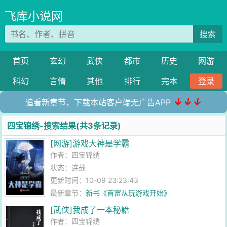
飞库小说网
搜索
首页
玄幻
武侠
都市
历史
网游
科幻
言情
其他
排行
完本
登录
↓↓↓
追看新章节，下载本站客户端无广告APP
四宝锦绣-搜索结果(共3条记录)
[网游]游戏大神是学霸
作者：
四宝锦绣
状态：连载
更新时间：10-09 23:23:43
最新章节：
新书《首富从玩游戏开始》
[武侠]我成了一本秘籍
作者：
四宝锦绣