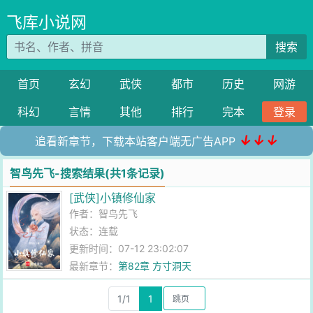
飞库小说网
搜索
首页
玄幻
武侠
都市
历史
网游
科幻
言情
其他
排行
完本
登录
↓↓↓
追看新章节，下载本站客户端无广告APP
智鸟先飞-搜索结果(共1条记录)
[武侠]小镇修仙家
作者：
智鸟先飞
状态：连载
更新时间：07-12 23:02:07
最新章节：
第82章 方寸洞天
1/1
1